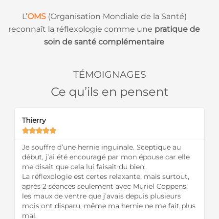
L’
OMS
(Organisation Mondiale de la Santé)
reconnaît la réflexologie comme une
pratique de
soin de santé complémentaire
TÉMOIGNAGES
Ce qu’ils en pensent
Thierry
N





Je souffre d’une hernie inguinale. Sceptique au
J
début, j’ai été encouragé par mon épouse car elle
ré
me disait que cela lui faisait du bien.
E
La réflexologie est certes relaxante, mais surtout,
li
après 2 séances seulement avec Muriel Coppens,
p
les maux de ventre que j’avais depuis plusieurs
m
mois ont disparu, même ma hernie ne me fait plus
ra
mal.
M