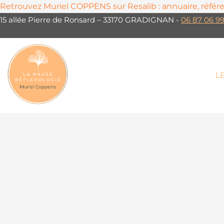
Retrouvez Muriel COPPENS sur Resalib : annuaire, référ
15 allée Pierre de Ronsard – 33170 GRADIGNAN -
06 87 06 99
L