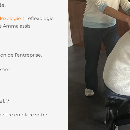
ée.
lexologie
: réflexologie
ge Amma assis.
on de l’entreprise.
sée !
et ?
ettre en place votre